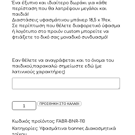
Ένα έξυπνο και ιδιαίτερο δωράκι για κάθε
περίσταση που θα λατρέψουν μεγάλοι και
παιδιά!
Διαστάσεις υφασμάτινου μπάνερ 18,5 x 19εκ.
Σε περίπτωση που θέλετε διαφορετικό ύφασμα
ή λογότυπο στο προιόν custom μπορείτε να
φτιάξετε το δικό σας μοναδικό συνδυασμό!
Εαν θέλετε να αναγράφεται και το όνομα του
παιδικού,παρακαλώ σημείωστε εδώ (με
λατινικούς χαρακτήρες)
ΥΦΑΣΜΑΤΙΝΟ
ΠΡΟΣΘΗΚΗ ΣΤΟ ΚΑΛΑΘΙ
ΟΒΑΛ
ΠΛΑΙΣΙΟ
YOU
Κωδικός προϊόντος:
FABR-BNR-110
ARE
Κατηγορίες:
Υφασμάτινα banner
,
Διακοσμητικά
MY
τοίχου