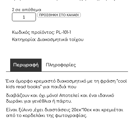
2 σε απόθεμα
ΞΥΛΙΝΟ
ΠΡΟΣΘΗΚΗ ΣΤΟ ΚΑΛΑΘΙ
ΠΛΑΙΣΙΟ
COOL
KIDS
Κωδικός προϊόντος:
PL-101-1
READ
Κατηγορία:
Διακοσμητικά τοίχου
BOOKS
ποσότητα
Περιγραφή
Πληροφορίες
Ένα όμορφο κρεμαστό διακοσμητικό με τη φράση “cool
kids read books” για παιδιά που
διαβάζουν και όχι μόνο! Αποτελεί και ένα ιδανικό
δωράκι για γενέθλια ή πάρτυ.
Είναι ξύλινο ,έχει διαστάσεις 20εκ*10εκ και κρεμιέται
από το κορδελάκι της φωτογραφίας.