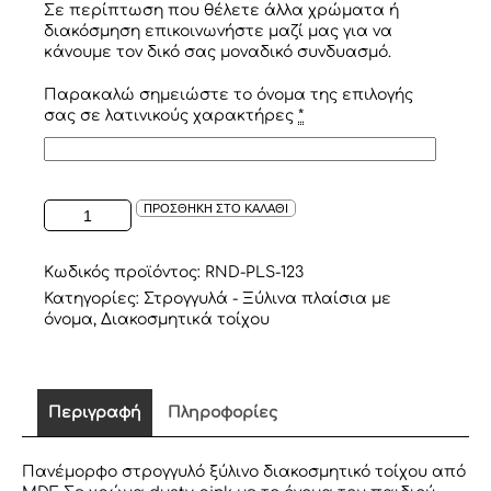
Σε περίπτωση που θέλετε άλλα χρώματα ή
διακόσμηση επικοινωνήστε μαζί μας για να
κάνουμε τον δικό σας μοναδικό συνδυασμό.
Παρακαλώ σημειώστε το όνομα της επιλογής
σας σε λατινικούς χαρακτήρες
*
ΣΤΡΟΓΓΥΛΟ
ΠΡΟΣΘΗΚΗ ΣΤΟ ΚΑΛΑΘΙ
ΞΥΛΙΝΟ
ΠΛΑΙΣΙΟ
ΜΕ
Κωδικός προϊόντος:
RND-PLS-123
ΟΝΟΜΑ
Κατηγορίες:
Στρογγυλά - Ξύλινα πλαίσια με
,
όνομα
,
Διακοσμητικά τοίχου
DUSTY
PINK
ποσότητα
Περιγραφή
Πληροφορίες
Πανέμορφο στρογγυλό ξύλινο διακοσμητικό τοίχου από