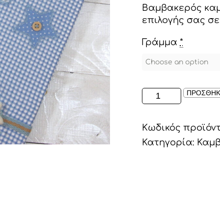
Βαμβακερός καμ
επιλογής σας σε
Γράμμα
*
ΚΑΜΒΑΣ
ΠΡΟΣΘΗΚ
ΜΕ
ΥΦΑΣΜΑ
Κωδικός προϊόν
ΚΑΙ
ΑΠΛΙΚΕ
Κατηγορία:
Καμβ
ΚΕΝΤΗΜΑ
ΣΕ
ΘΑΛΑΣΣΙ
ΑΠΟΧΡΩΣΕΙΣ
ποσότητα