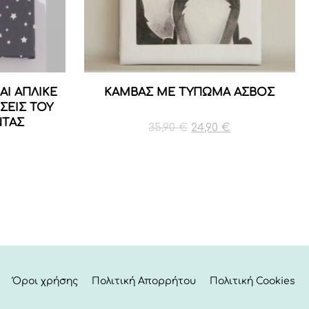
Ι ΑΠΛΙΚΕ
ΚΑΜΒΑΣ ΜΕ ΤΥΠΩΜΑ ΑΣΒΟΣ
ΣΕΙΣ ΤΟΥ
ΝΤΑΣ
Original
Η
35,90
€
24,90
€
price
τρέχουσα
was:
τιμή
35,90 €.
είναι:
24,90 €.
Όροι χρήσης
Πολιτική Απορρήτου
Πολιτική Cookies