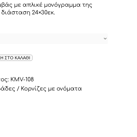
βάς με απλικέ μονόγραμμα της
 διάσταση 24×30εκ.
Η ΣΤΟ ΚΑΛΑΘΙ
τος:
KMV-108
άδες / Κορνίζες με ονόματα