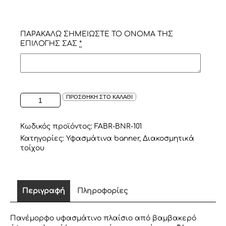
ΠΑΡΑΚΑΛΩ ΣΗΜΕΙΩΣΤΕ ΤΟ ΟΝΟΜΑ ΤΗΣ
ΕΠΙΛΟΓΗΣ ΣΑΣ
*
ΥΦΑΣΜΑΤΙΝΟ
ΠΡΟΣΘΗΚΗ ΣΤΟ ΚΑΛΑΘΙ
ΠΛΑΙΣΙΟ
"YOU
ARE
Κωδικός προϊόντος:
FABR-BNR-101
SO
Κατηγορίες:
Υφασμάτινα banner
,
Διακοσμητικά
LOVED"
τοίχου
ΣΕ
ΛΕΥΚΟ/
ΓΚΡΙ
ΑΣΤΕΡΑΚΙ
Περιγραφή
Πληροφορίες
ποσότητα
Πανέμορφο υφασμάτινο πλαίσιο από βαμβακερό